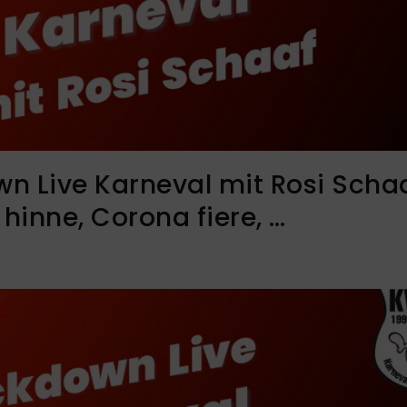
n Live Karneval mit Rosi Scha
hinne, Corona fiere, …