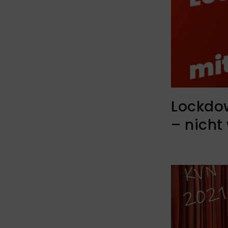
Lockdow
– nicht