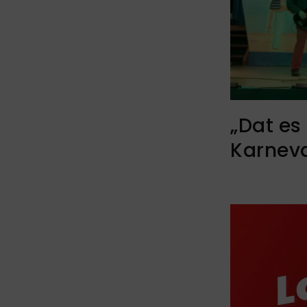
„Dat es
Karnev