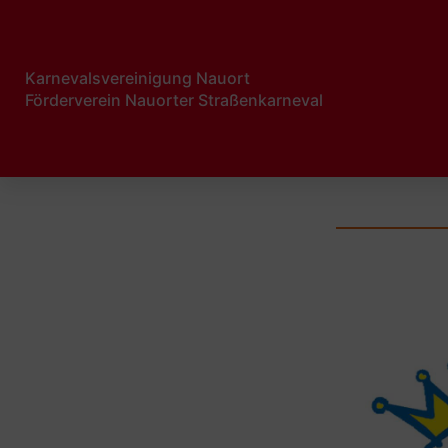
Karnevalsvereinigung Nauort
Förderverein Nauorter Straßenkarneval​