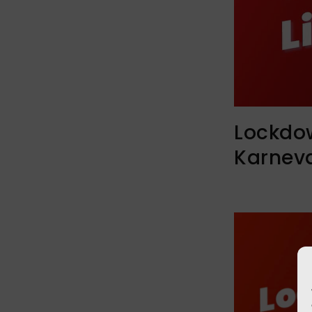
Lockdow
Karneva