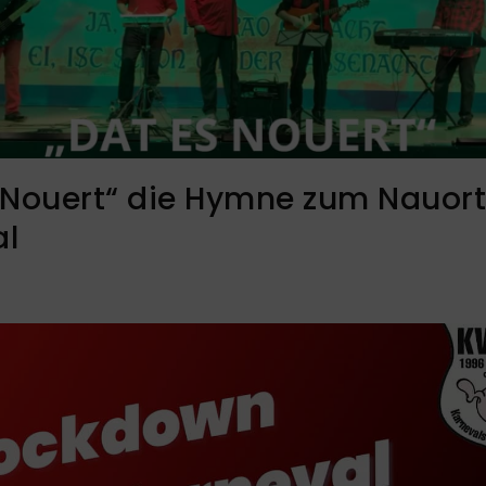
 Nouert“ die Hymne zum Nauort
al