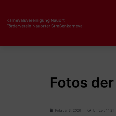
Karnevalsvereinigung Nauort
Förderverein Nauorter Straßenkarneval​
Fotos der
Februar 3, 2026
Uhrzeit
14:21