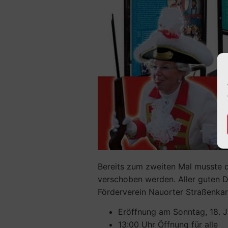
Bereits zum zweiten Mal musste 
verschoben werden. Aller guten D
Förderverein Nauorter Straßenkar
Eröffnung am Sonntag, 18. Ju
13:00 Uhr Öffnung für alle