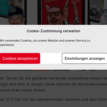
Cookie-Zustimmung verwalten
Wir verwenden Cookies, um unsere Website und unseren Service zu
optimieren.
Cookies akzeptieren
Ablehnen
Einstellungen anzeigen
der Termin für die geplante Karnevals-Ausstellung wegen
inge sind drei. In diesem Sinne nehmen die Karnevalsverei
neval einen neuen Anlauf:
li, 11:11 Uhr mit den teilnehmenden Vereinen und dem Elfer