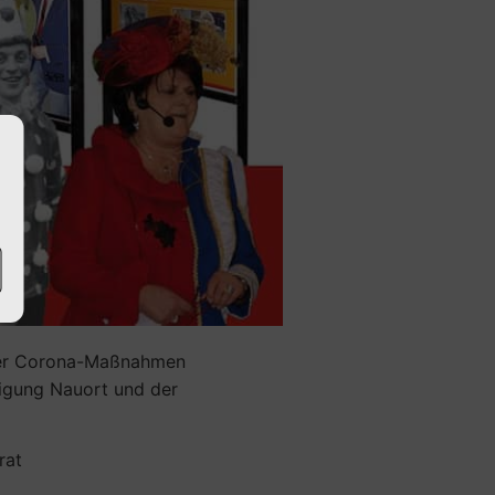
 der Corona-Maßnahmen
nigung Nauort und der
rat